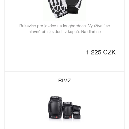
Rukavice pro jezdce na longbordech. Využívají se
hlavně při sjezdech z kopců. Na dlaň se
1 225 CZK
RIMZ