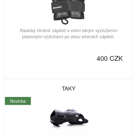
Klasický chránič zápěstí s velmi silným vyztužením
plastovými výztuhami po obou stranách zápěstí.
400 CZK
TAKY
Novinka