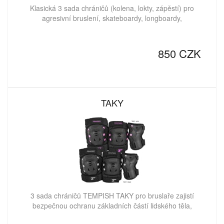
Klasická 3 sada chráničů (kolena, lokty, zápěstí) pro
agresivní bruslení, skateboardy, longboardy,
850 CZK
TAKY
3 sada chráničů TEMPISH TAKY pro bruslaře zajistí
bezpečnou ochranu základních částí lidského těla,