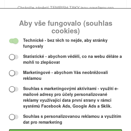
Chrániče zápěstí TEMPISH TAKY jsou navrženy pro
bezpečné a pohodlné bruslení na kolečkových
Aby vše fungovalo (souhlas
cookies)
196 CZK
Technické
- bez těch to nejde, aby stránky
fungovaly
Statistické
- abychom věděli, co na webu děláte a
ACURA 2
mohli to zlepšovat
Marketingové
- abychom Vás neobtěžovali
Výprodej
reklamou
Souhlas s marketingovými aktivitami
- využití e-
mailové adresy pro účely personalizované
reklamy využívající data první strany v rámci
systémů Facebook Ads, Google Ads a Sklik.
Souhlas s personalizovanou reklamou a využitím
Anatomicky tvarované chrániče na zápěstí s plastickými
dat pro remarketing
výztuhami po obou stranách zápěstí. Poranění