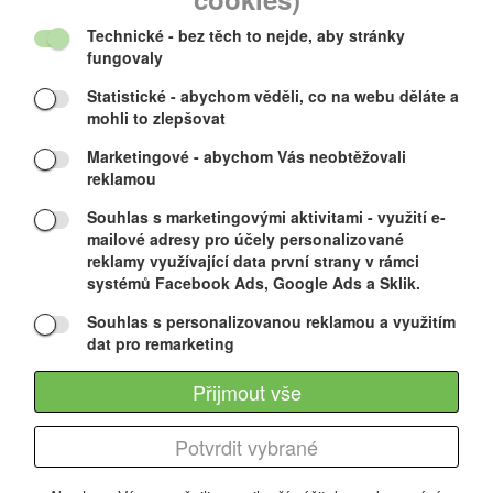
120 CZK
Technické
- bez těch to nejde, aby stránky
fungovaly
Statistické
- abychom věděli, co na webu děláte a
GRIP tape 40" heavy duty
mohli to zlepšovat
Marketingové
- abychom Vás neobtěžovali
reklamou
Souhlas s marketingovými aktivitami
- využití e-
mailové adresy pro účely personalizované
reklamy využívající data první strany v rámci
systémů Facebook Ads, Google Ads a Sklik.
Souhlas s personalizovanou reklamou a využitím
Náhradní grip na longboard. Velikost: 28x102 cm
dat pro remarketing
Přijmout vše
350 CZK
Potvrdit vybrané