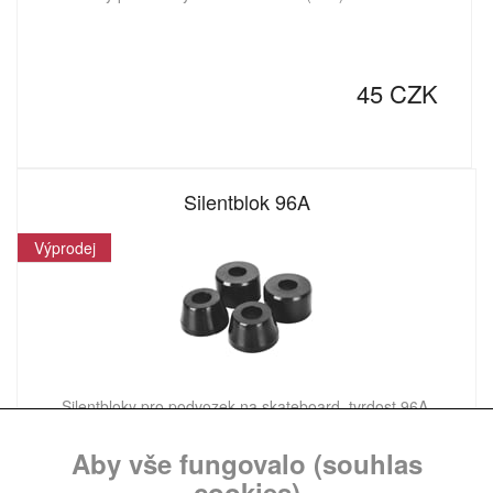
45 CZK
Silentblok 96A
Výprodej
Silentbloky pro podvozek na skateboard, tvrdost 96A,
PU casting Hi-rebound. Balení obsahuje 4
Aby vše fungovalo (souhlas
cookies)