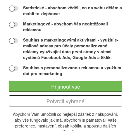
Statistické
- abychom věděli, co na webu děláte a
RAYBOW
mohli to zlepšovat
Marketingové
- abychom Vás neobtěžovali
Výprodej
reklamou
Souhlas s marketingovými aktivitami
- využití e-
mailové adresy pro účely personalizované
reklamy využívající data první strany v rámci
systémů Facebook Ads, Google Ads a Sklik.
Souhlas s personalizovanou reklamou a využitím
Dětská ochranná přilba pro bruslaře, skateboardisty i
dat pro remarketing
cyklisty. Velikost: XS: 45-47 cm
Přijmout vše
275 CZK
Potvrdit vybrané
Abychom Vám umožnili co nejlepší zážitek z nakupování,
aby vše fungovalo jak má, abychom si pamatovali Vaše
preference, nastavení, obsah košíku a spoustu dalších
O FIRMĚ