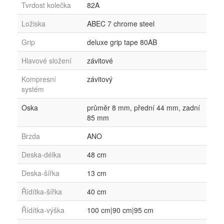
Tvrdost kolečka
82A
Ložiska
ABEC 7 chrome steel
Grip
deluxe grip tape 80AB
Hlavové složení
závitové
Kompresní
závitový
systém
Oska
průměr 8 mm, přední 44 mm, zadní
85 mm
Brzda
ANO
Deska-délka
48 cm
Deska-šířka
13 cm
Řídítka-šířka
40 cm
Řídítka-výška
100 cm|90 cm|95 cm