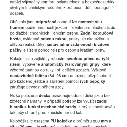
nabízí výjimečný komfort, ovladatelnost a bezpečnost díky
chytrým technickým řešením, která ocení děti, teenageři i
dospělí.
Obě kola jsou
odpružená
a zadní lze
nastavit sílu
tlumení
podle hmotnosti jezdce – ideální pro hladkou jízdu
po dlažbě, chodnících i lehkém terénu.
Zadní kotoučová
brzda
, ovládaná
pravou rukou
, poskytuje okamžitou a
citlivou reakci. Díky
nastavitelné vzdálenosti brzdové
páčky
je řízení pohodlné i pro osoby s kratšími prsty.
Rukojeti jsou zajištěny robustní
svorkou přímo na tyči
řízení
, vybavené
anatomicky tvarovanými gripy
, které
výborně padnou do ruky i při delších jízdách. Výškově
nastavitelná řídítka
(84–98 cm) umožňují přizpůsobení
pro každého jezdce a zajištění pomocí
rychlospojky
zaručuje pevnost během jízdy.
Nízko položená
deska
usnadňuje odraz i delší jízdu bez
zbytečné námahy. V případě potřeby lze využít i
zadní
blatník s funkcí mechanické brzdy
, který je konstruován
tak, aby chránil před znečištěním od kol.
Koloběžka je osazena
PU kolečky
o průměru
200 mm
a
šířce
30 mm
– ty výborně zvládají nerovnosti a poskytují