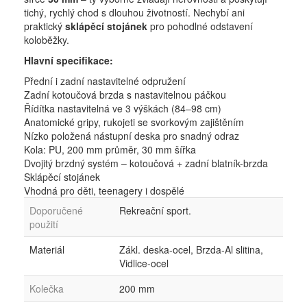
tichý, rychlý chod s dlouhou životností. Nechybí ani
praktický
sklápěcí stojánek
pro pohodlné odstavení
koloběžky.
Hlavní specifikace:
Přední i zadní nastavitelné odpružení
Zadní kotoučová brzda s nastavitelnou páčkou
Řídítka nastavitelná ve 3 výškách (84–98 cm)
Anatomické gripy, rukojeti se svorkovým zajištěním
Nízko položená nástupní deska pro snadný odraz
Kola: PU, 200 mm průměr, 30 mm šířka
Dvojitý brzdný systém – kotoučová + zadní blatník-brzda
Sklápěcí stojánek
Vhodná pro děti, teenagery i dospělé
Doporučené
Rekreační sport.
použití
Materiál
Zákl. deska-ocel, Brzda-Al slitina,
Vidlice-ocel
Kolečka
200 mm