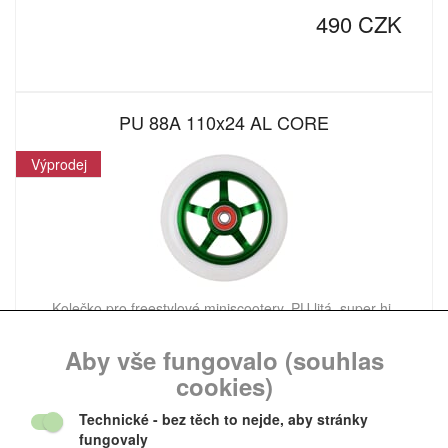
490 CZK
PU 88A 110x24 AL CORE
Výprodej
Kolečko pro freestylové miniscootery. PU litá, super hi-
rebound 88A, jádro AL CORE. V kolečku jsou
Aby vše fungovalo (souhlas
cookies)
370 CZK
Technické
- bez těch to nejde, aby stránky
fungovaly