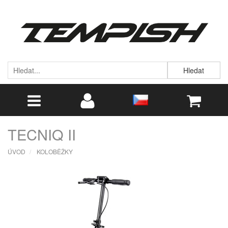
Hledat
TECNIQ II
ÚVOD
KOLOBĚŽKY