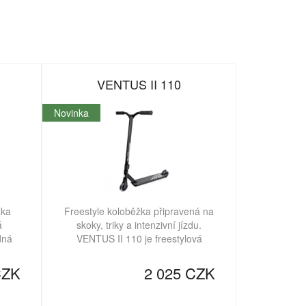
VENTUS II 110
Novinka
žka
Freestyle koloběžka připravená na
á
skoky, triky a intenzivní jízdu.
dná
VENTUS II 110 je freestylová
CZK
2 025 CZK