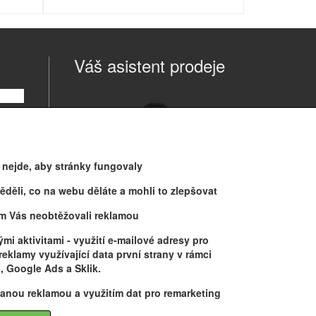
Váš asistent prodeje
o nejde, aby stránky fungovaly
děli, co na webu děláte a mohli to zlepšovat
m Vás neobtěžovali reklamou
Jonáš
mi aktivitami
- využití e-mailové adresy pro
tel: 608 416 078
eklamy využívající data první strany v rámci
info@tempish.cz
 Google Ads a Sklik.
anou reklamou a využitím dat pro remarketing