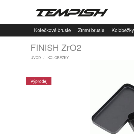
Kolečkové brusle
Zimní brusle
Koloběžky
FINISH ZrO2
ÚVOD
KOLOBĚŽKY
Výprodej