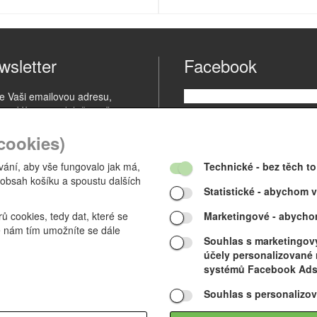
wsletter
Facebook
te Vaši emailovou adresu,
me Vám pravidelně zasílat
ky o našich výrobcích.
cookies)
ání, aby vše fungovalo jak má,
Technické
- bez těch t
 obsah košíku a spoustu dalších
Statistické
- abychom vě
 cookies, tedy dat, které se
Marketingové
- abycho
e nám tím umožníte se dále
Souhlas s marketingový
.
účely personalizované r
systémů Facebook Ads,
Souhlas s personalizov