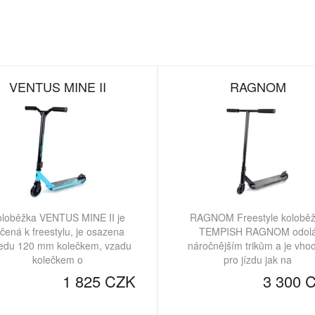
VENTUS MINE II
RAGNOM
loběžka VENTUS MINE II je
RAGNOM Freestyle kolobě
čená k freestylu, je osazena
TEMPISH RAGNOM odol
edu 120 mm kolečkem, vzadu
náročnějším trikům a je vho
kolečkem o
pro jízdu jak na
1 825 CZK
3 300 