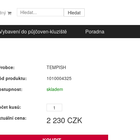
Hledat
zdný
Vybavení do půjčoven-kluziště
Poradna
ýrobce:
TEMPISH
ód produktu:
1010004325
ostupnost:
skladem
očet kusů:
2 230
CZK
ktuální cena: