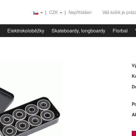
|
CZK
|
Nepřihlášen
Váš košík je prá
Elektrokoloběžky
Skateboardy, longboardy
Florbal
V
K
D
P
A