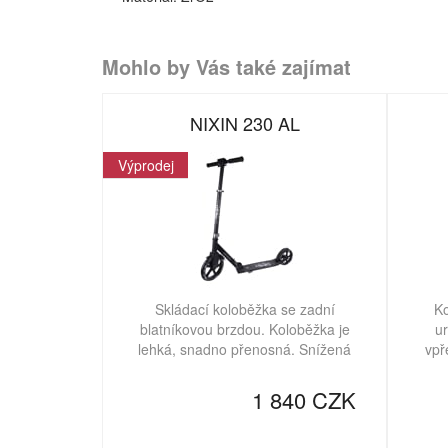
Mohlo by Vás také zajímat
NIXIN 230 AL
Výprodej
Skládací koloběžka se zadní
Ko
blatníkovou brzdou. Koloběžka je
ur
lehká, snadno přenosná. Snížená
vpř
1 840 CZK