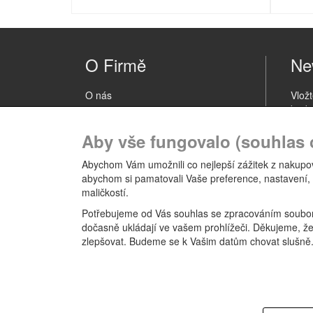
O Firmě
Ne
O nás
Vlož
bude
Kontakt
novin
Aby vše fungovalo (souhlas 
Obchodní podmínky
Abychom Vám umožnili co nejlepší zážitek z nakupov
Ochrana osobních údajů
abychom si pamatovali Vaše preference, nastavení,
maličkostí.
Odběrná místa
Potřebujeme od Vás souhlas se zpracováním souborů
dočasně ukládají ve vašem prohlížeči. Děkujeme, ž
Reklamační řád
zlepšovat. Budeme se k Vašim datům chovat slušně
www.tempishfloorball.com
www.tempish.cz