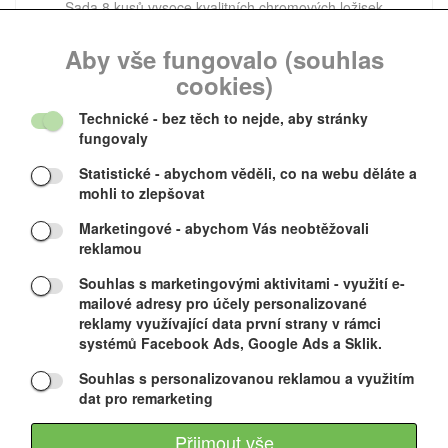
Sada 8 kusů vysoce kvalitních chromových ložisek
ABEC 9 (na jeden půl pár bruslí). Ložiška
Aby vše fungovalo (souhlas
cookies)
400 CZK
Technické
- bez těch to nejde, aby stránky
fungovaly
Statistické
- abychom věděli, co na webu děláte a
HI-SPEED TRT11
mohli to zlepšovat
Marketingové
- abychom Vás neobtěžovali
Výprodej
reklamou
Souhlas s marketingovými aktivitami
- využití e-
mailové adresy pro účely personalizované
reklamy využívající data první strany v rámci
systémů Facebook Ads, Google Ads a Sklik.
Souhlas s personalizovanou reklamou a využitím
Vysoce kvalitní a přesná rozebíratelná ocelová ložiska,
dat pro remarketing
lze je rozebrat,vyčistit a poté složit.
Přijmout vše