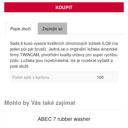
Popis zboží
Zeptejte se
Sada 8 kusů vysoce kvalitních chromových ložisek ILQ9 (na
jeden půl pár bruslí). Jedná se o originální ložiska americké
firmy TWINCAM, prvotřídní kvality určeny pro super rychlou
jízdu. Ložiska jsou rozebíratelná, lze je rozebrat vyčistit a
poté složit.
Počet setů v kartonu
100
Mohlo by Vás také zajímat
ABEC 7 rubber washer