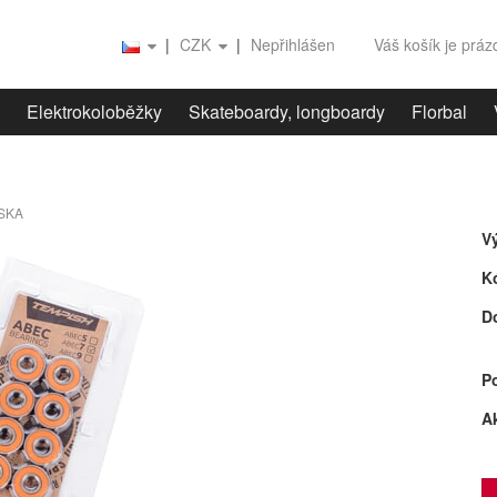
|
CZK
|
Nepřihlášen
Váš košík je prá
Elektrokoloběžky
Skateboardy, longboardy
Florbal
SKA
V
K
D
P
A