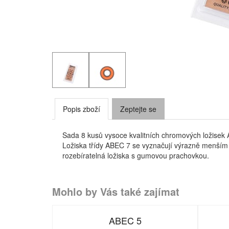
Popis zboží
Zeptejte se
Sada 8 kusů vysoce kvalitních chromových ložisek A
Ložiska třídy ABEC 7 se vyznačují výrazně menší
rozebíratelná ložiska s gumovou prachovkou.
Mohlo by Vás také zajímat
ABEC 5