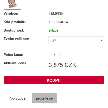
Výrobce:
TEMPISH
Kód produktu:
1000004614
Dostupnost:
skladem
Zvolte velikost:
Počet kusů:
3 875
CZK
Aktuální cena:
Popis zboží
Zeptejte se