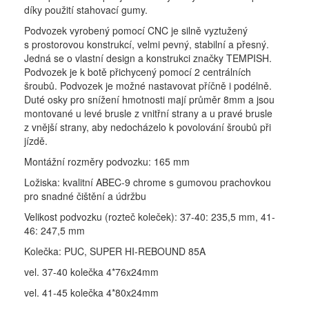
díky použití stahovací gumy.
Podvozek vyrobený pomocí CNC je silně vyztužený
s prostorovou konstrukcí, velmi pevný, stabilní a přesný.
Jedná se o vlastní design a konstrukci značky TEMPISH.
Podvozek je k botě přichycený pomocí 2 centrálních
šroubů. Podvozek je možné nastavovat příčně i podélně.
Duté osky pro snížení hmotnosti mají průměr 8mm a jsou
montované u levé brusle z vnitřní strany a u pravé brusle
z vnější strany, aby nedocházelo k povolování šroubů při
jízdě.
Montážní rozměry podvozku: 165 mm
Ložiska: kvalitní ABEC-9 chrome s gumovou prachovkou
pro snadné čištění a údržbu
Velikost podvozku (rozteč koleček): 37-40: 235,5 mm, 41-
46: 247,5 mm
Kolečka: PUC, SUPER HI-REBOUND 85A
vel. 37-40 kolečka 4*76x24mm
vel. 41-45 kolečka 4*80x24mm