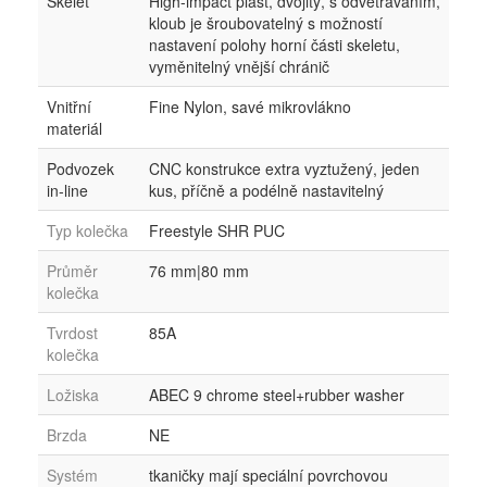
Skelet
High-impact plast, dvojitý, s odvětráváním,
kloub je šroubovatelný s možností
nastavení polohy horní části skeletu,
vyměnitelný vnější chránič
Vnitřní
Fine Nylon, savé mikrovlákno
materiál
Podvozek
CNC konstrukce extra vyztužený, jeden
in-line
kus, příčně a podélně nastavitelný
Typ kolečka
Freestyle SHR PUC
Průměr
76 mm|80 mm
kolečka
Tvrdost
85A
kolečka
Ložiska
ABEC 9 chrome steel+rubber washer
Brzda
NE
Systém
tkaničky mají speciální povrchovou