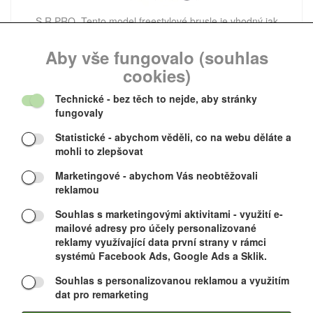
S.R.PRO Tento model freestylové brusle je vhodný jak
pro začátečníky, tak pro zkušené bruslaře
Aby vše fungovalo (souhlas
cookies)
2 915 CZK
Technické
- bez těch to nejde, aby stránky
fungovaly
Statistické
- abychom věděli, co na webu děláte a
RSC-X
mohli to zlepšovat
Marketingové
- abychom Vás neobtěžovali
Výprodej
reklamou
Souhlas s marketingovými aktivitami
- využití e-
mailové adresy pro účely personalizované
reklamy využívající data první strany v rámci
systémů Facebook Ads, Google Ads a Sklik.
Souhlas s personalizovanou reklamou a využitím
Nová generace freestylové brusle TEMPISH RSC-X je
dat pro remarketing
připravena i na ty nejnáročnější freestylové