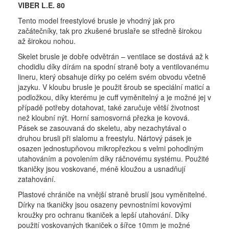
VIBER L.E. 80
Tento model freestylové brusle je vhodný jak pro
začátečníky, tak pro zkušené bruslaře se středně širokou
až širokou nohou.
Skelet brusle je dobře odvětrán – ventilace se dostává až k
chodidlu díky dírám na spodní straně boty a ventilovanému
lineru, který obsahuje dírky po celém svém obvodu včetně
jazyku. V kloubu brusle je použit šroub se speciální maticí a
podložkou, díky kterému je cuff vyměnitelný a je možné jej v
případě potřeby dotahovat, také zaručuje větší životnost
než kloubní nýt. Horní samosvorná přezka je kovová.
Pásek se zasouvaná do skeletu, aby nezachytával o
druhou brusli při slalomu a freestylu. Nártový pásek je
osazen jednostupňovou mikropřezkou s velmi pohodlným
utahováním a povolením díky ráčnovému systému. Použité
tkaničky jsou voskované, méně kloužou a usnadňují
zatahování.
Plastové chrániče na vnější straně bruslí jsou vyměnitelné.
Dírky na tkaničky jsou osazeny pevnostními kovovými
kroužky pro ochranu tkaniček a lepší utahování. Díky
použití voskovaných tkaniček o šířce 10mm je možné