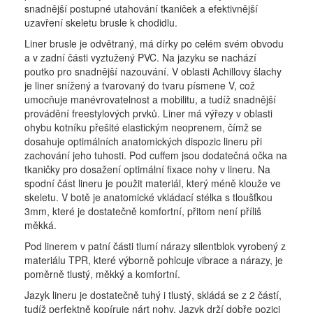
snadnější postupné utahování tkaniček a efektivnější
uzavření skeletu brusle k chodidlu.
Liner brusle je odvětraný, má dírky po celém svém obvodu
a v zadní části vyztužený PVC. Na jazyku se nachází
poutko pro snadnější nazouvání. V oblasti Achillovy šlachy
je liner snížený a tvarovaný do tvaru písmene V, což
umocňuje manévrovatelnost a mobilitu, a tudíž snadnější
provádění freestylových prvků. Liner má výřezy v oblasti
ohybu kotníku přešité elastickým neoprenem, čímž se
dosahuje optimálních anatomických dispozic lineru při
zachování jeho tuhosti. Pod cuffem jsou dodatečná očka na
tkaničky pro dosažení optimální fixace nohy v lineru. Na
spodní část lineru je použit materiál, který méně klouže ve
skeletu. V botě je anatomické vkládací stélka s tloušťkou
3mm, které je dostatečně komfortní, přitom není příliš
měkká.
Pod linerem v patní části tlumí nárazy silentblok vyrobený z
materiálu TPR, které výborně pohlcuje vibrace a nárazy, je
poměrně tlustý, měkký a komfortní.
Jazyk lineru je dostatečně tuhý i tlustý, skládá se z 2 částí,
tudíž perfektně kopíruje nárt nohy. Jazyk drží dobře pozici