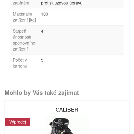
zapínání
protiskluzovou úpravu
Maximální
100
zatížení [kg]
Stupeň
4
únosnosti
sportovního
zatížení
Počet v
5
kartonu
Mohlo by Vás také zajímat
CALIBER
Výprodej