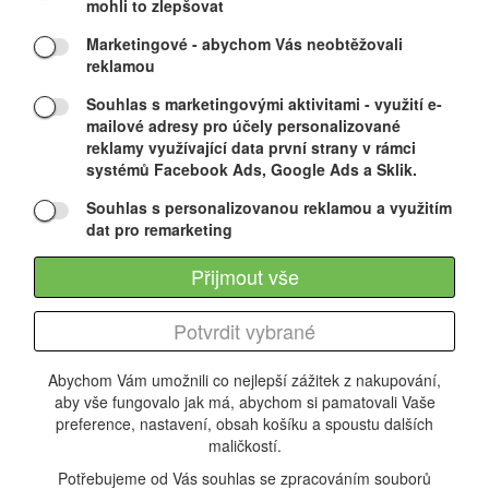
mohli to zlepšovat
Marketingové
- abychom Vás neobtěžovali
reklamou
Souhlas s marketingovými aktivitami
- využití e-
mailové adresy pro účely personalizované
reklamy využívající data první strany v rámci
systémů Facebook Ads, Google Ads a Sklik.
Souhlas s personalizovanou reklamou a využitím
dat pro remarketing
Přijmout vše
Potvrdit vybrané
O FIRMĚ
NEWSLETTER
Abychom Vám umožnili co nejlepší zážitek z nakupování,
aby vše fungovalo jak má, abychom si pamatovali Vaše
FACEBOOK
preference, nastavení, obsah košíku a spoustu dalších
maličkostí.
VÁŠ ASISTENT PRODEJE
Potřebujeme od Vás souhlas se zpracováním souborů