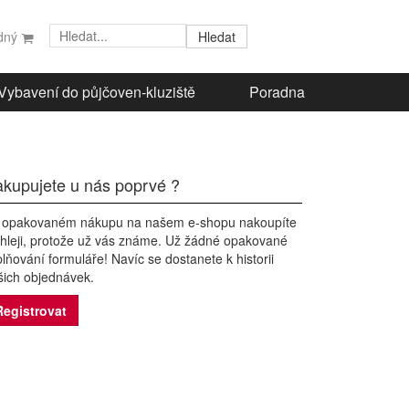
Hledat
zdný
Vybavení do půjčoven-kluziště
Poradna
kupujete u nás poprvé ?
i opakovaném nákupu na našem e-shopu nakoupíte
chleji, protože už vás známe. Už žádné opakované
lňování formuláře! Navíc se dostanete k historii
šich objednávek.
Registrovat