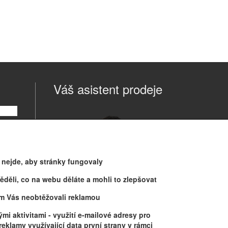
Váš asistent prodeje
o nejde, aby stránky fungovaly
děli, co na webu děláte a mohli to zlepšovat
m Vás neobtěžovali reklamou
Jonáš
mi aktivitami
- využití e-mailové adresy pro
tel: 608 416 078
eklamy využívající data první strany v rámci