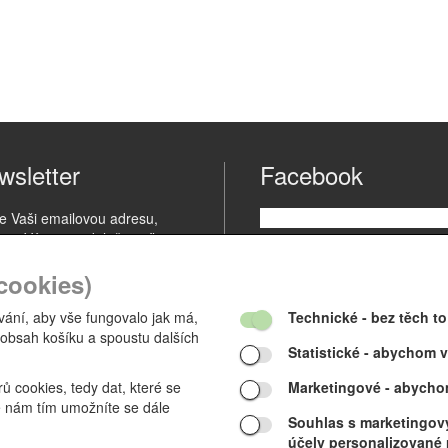
wsletter
Facebook
te Vaši emailovou adresu,
me Vám pravidelně zasílat
ky o našich výrobcích.
cookies)
ání, aby vše fungovalo jak má,
Technické
- bez těch t
 obsah košíku a spoustu dalších
Statistické
- abychom vě
 cookies, tedy dat, které se
Marketingové
- abycho
e nám tím umožníte se dále
Souhlas s marketingový
.
účely personalizované r