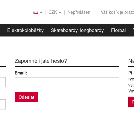
|
CZK
|
Nepřihlášen
Váš košík je prá
Elektrokoloběžky
Skateboardy, longboardy
Florbal
Zapomněli jste heslo?
Na
Email:
Př
ry
vyp
Va