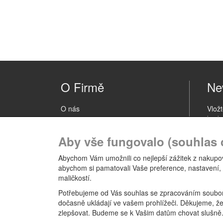
O Firmě
Ne
O nás
Vlož
bude
Kontakt
novin
Aby vše fungovalo (souhlas 
Obchodní podmínky
Abychom Vám umožnili co nejlepší zážitek z nakupov
Ochrana osobních údajů
abychom si pamatovali Vaše preference, nastavení,
maličkostí.
Odběrná místa
Potřebujeme od Vás souhlas se zpracováním souborů
dočasně ukládají ve vašem prohlížeči. Děkujeme, ž
Reklamační řád
zlepšovat. Budeme se k Vašim datům chovat slušně